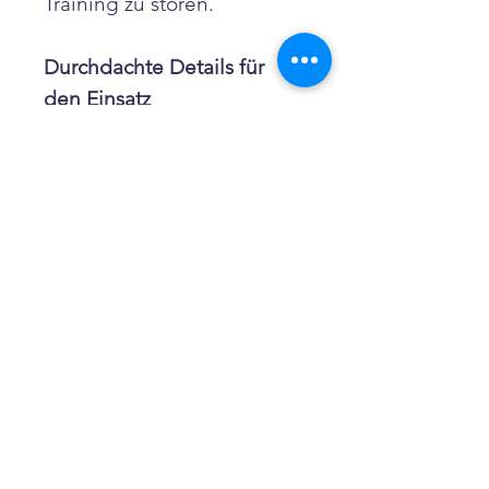
Training zu stören.
Durchdachte Details für
den Einsatz
Belüftungsreißverschlüss
e regulieren die
Temperatur
Verstellbarer Bund sorgt
für sicheren Sitz
D-Ring für schnellen
Zugriff auf Zubehör
Kurz gesagt: Eine
Hundesport Hose, die nicht
nur gut aussieht, sondern
im Training wirklich