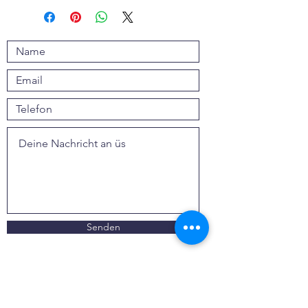
Senden
webwiki