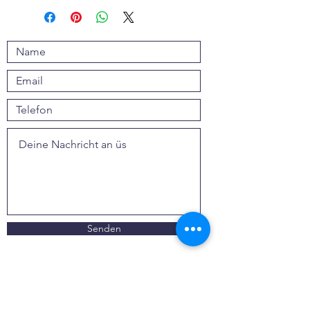
Senden
webwiki