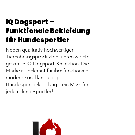
IQ Dogsport –
Funktionale Bekleidung
für Hundesportler
Neben qualitativ hochwertigen
Tiernahrungsprodukten führen wir die
gesamte IQ Dogsport-Kollektion. Die
Kynovital Hundefutter Adult Athletics
Kynovital Hundefutter Adult Athletics
Marke ist bekannt für ihre funktionale,
XXL
moderne und langlebige
Sale-Preis
ab
CHF 30.00
Hundesportbekleidung – ein Muss für
Sale-Preis
ab
CHF 30.00
inkl. MwSt
|
zzgl. Versand
jeden Hundesportler!
inkl. MwSt
|
zzgl. Versand
In den Warenkorb
In den Warenkorb