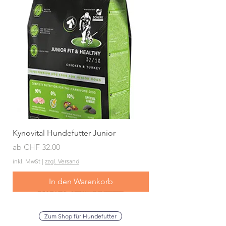
Kynovital Hundefutter Junior
Sale-Preis
ab
CHF 32.00
inkl. MwSt
|
zzgl. Versand
In den Warenkorb
Zum Shop für Hundefutter