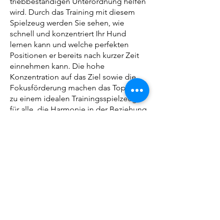
triebbeständigen Unterordnung helfen
wird. Durch das Training mit diesem
Spielzeug werden Sie sehen, wie
schnell und konzentriert Ihr Hund
lernen kann und welche perfekten
Positionen er bereits nach kurzer Zeit
einnehmen kann. Die hohe
Konzentration auf das Ziel sowie die
Fokusförderung machen das Top Matic
zu einem idealen Trainingsspielzeug
für alle, die Harmonie in der Beziehung
zu ihrem Hund suchen!
Uns ist es wichtig, Ihr Einkaufserlebnis
bei uns so angenehm und einfach wie
möglich zu gestalten! In unserem Shop
bieten wir ausschliesslich Artikel an, von
welchen wir zu 100 % selber überzeugt
sind!
Nebst den qualitativ hochstehenden
Tiernahrungsprodukten können Sie bei