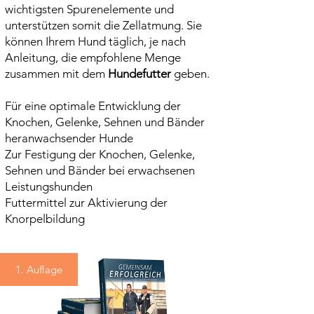
wichtigsten Spurenelemente und
zzgl. Versand
zzgl. Versand
zzgl. Versand
unterstützen somit die Zellatmung. Sie
In den
In den
In den
können Ihrem Hund täglich, je nach
Warenkorb
Warenkorb
Warenkorb
Anleitung, die empfohlene Menge
zusammen mit dem
Hundefutter
geben.
Für eine optimale Entwicklung der
Knochen, Gelenke, Sehnen und Bänder
heranwachsender Hunde
Zur Festigung der Knochen, Gelenke,
Sehnen und Bänder bei erwachsenen
Leistungshunden
Futtermittel zur Aktivierung der
Knorpelbildung
1. Auflage