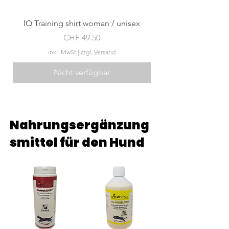
IQ Training shirt woman / unisex
Preis
CHF 49.50
inkl. MwSt
|
zzgl. Versand
Nicht verfügbar
Neu im Programm
Neu im Programm
Nahrungsergänzung
smittel für den Hund